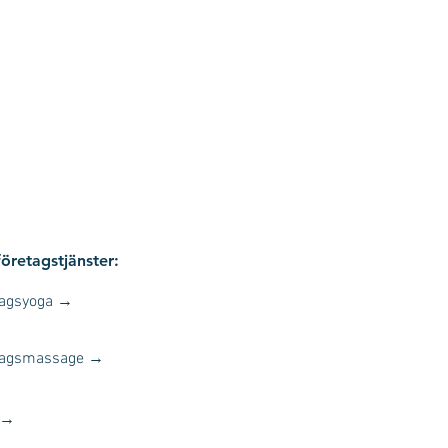
företagstjänster:
tagsyoga →
tagsmassage →
 →