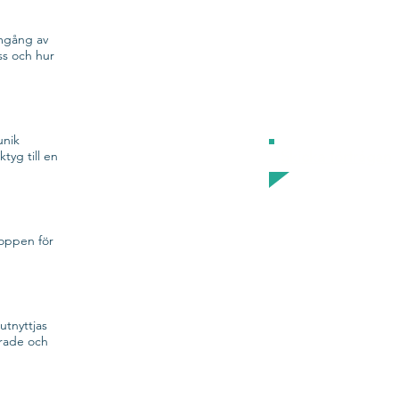
omgång av
ss och hur
unik
Skicka
förfrågan
tyg till en
roppen för
tnyttjas
erade och