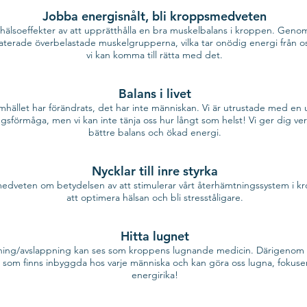
Jobba energisnålt, bli kroppsmedveten
a hälsoeffekter av att upprätthålla en bra muskelbalans i kroppen. Gen
aterade överbelastade muskelgrupperna, vilka tar onödig energi från o
vi kan komma till rätta med det.
Balans i livet
mhället har förändrats, det har inte människan. Vi är utrustade med en 
gsförmåga, men vi kan inte tänja oss hur långt som helst! Vi ger dig verk
bättre balans och ökad energi.
Nycklar till inre styrka
medveten om betydelsen av att stimulerar vårt återhämtningssystem i k
att optimera hälsan och bli stresståligare.
Hitta lugnet
ing/avslappning kan ses som kroppens lugnande medicin. Därigenom u
r som finns inbyggda hos varje människa och kan göra oss lugna, fokus
energirika!