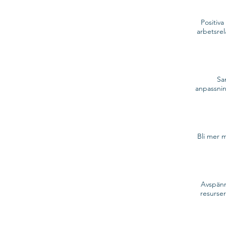
Positiv
arbetsrel
Sa
anpassnin
Bli mer 
Avspänn
resurse