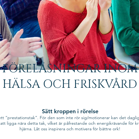
FÖRELÄSNINGAR INOM
HÄLSA OCH FRISKVÅRD
Sätt kroppen i rörelse
ett “prestationstak”. För den som inte rör sig/motionerar kan det dagli
tt ligga nära detta tak, vilket är påfrestande och energikrävande för 
hjärna. Låt oss inspirera och motivera för bättre ork!