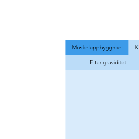
Muskeluppbyggnad
K
Efter graviditet