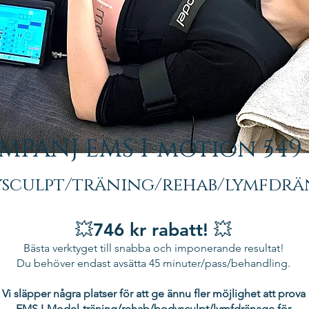
MPANJ EMS I-motion 549 
sculpt/träning/rehab/lymfdrä
💥746 kr rabatt! 💥
Bästa verktyget till snabba och imponerande resultat!
Du behöver endast avsätta 45 minuter/pass/behandling.
Vi släpper några platser för att ge ännu fler möjlighet att prova
EMS I-Model-träning/rehab/bodysculpt/lymfdränage för