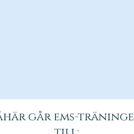
åhär går ems-träning
till: