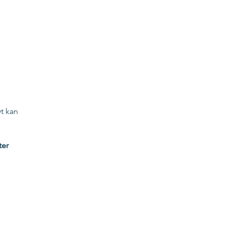
vt kan
ter