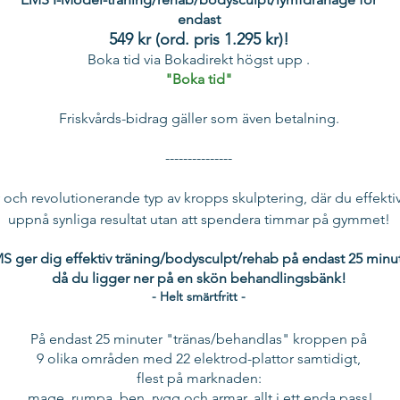
endast
549 kr (ord. pris 1.295 kr)!
Boka tid via Bokadirekt högst upp .
"Boka tid"
Friskvårds-bidrag gäller som även betalning.
---------------
 och revolutionerande typ av kropps skulptering, där du effekti
uppnå synliga resultat utan att spendera timmar på gymmet!
S ger dig effektiv träning/bodysculpt/rehab på endast
25 minu
då du ligger ner på en skön behandlingsbänk!
- Helt smärtfritt -
På endast 25 minuter "tränas/behandlas" kroppen på
9 olika områden med 22 elektrod-plattor samtidigt,
fle
st på marknad
en:
mage, rumpa, ben, rygg och armar, allt i ett enda pass!