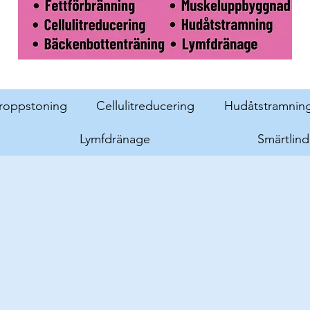
roppstoning
Cellulitreducering
Hudåtstramnin
Lymfdränage
Smärtlind