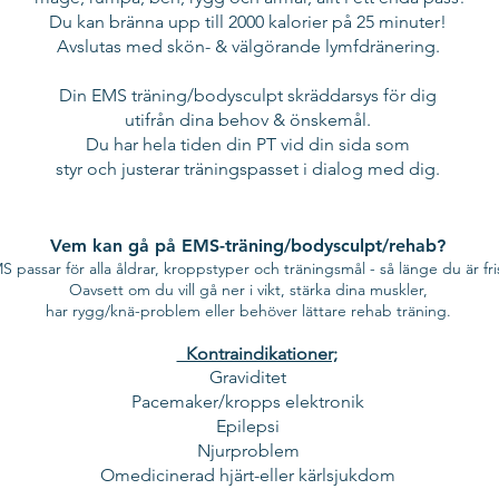
Du kan bränna upp till 2000 kalorier på 25 minuter!
Avslutas med skön- & välgörande lymfdränering.
Din EMS
träning/bodysculpt skräddarsys för dig
utifrån dina behov & önskemål.
Du har hela tiden din PT vid din sida som
styr och justerar träningspasset i dialog med dig.
Vem kan gå på EMS-träning/bodysculpt/rehab?
S passar för alla åldrar, kroppstyper och träningsmål - så länge du är fri
Oavsett om du vill gå ner i vikt, stärka dina muskler,
har rygg/knä-problem eller behöver lättare rehab träning.
Kontraindikationer;
Graviditet
Pacemaker/kropps elektronik
Epilepsi
Njurproblem
Omedicinerad hjärt-eller kärlsjukdom