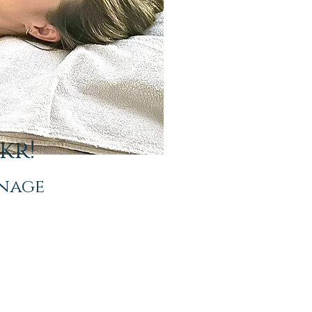
kr!
nage