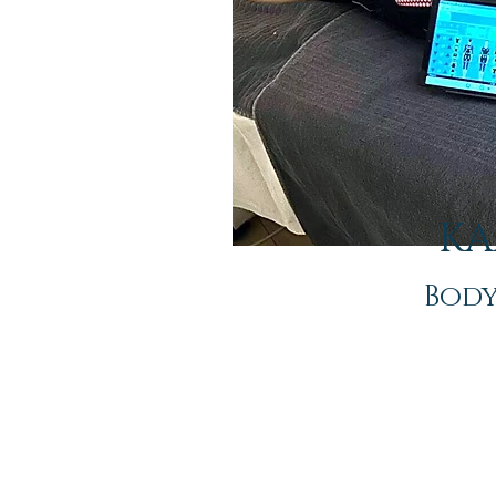
KA
Body