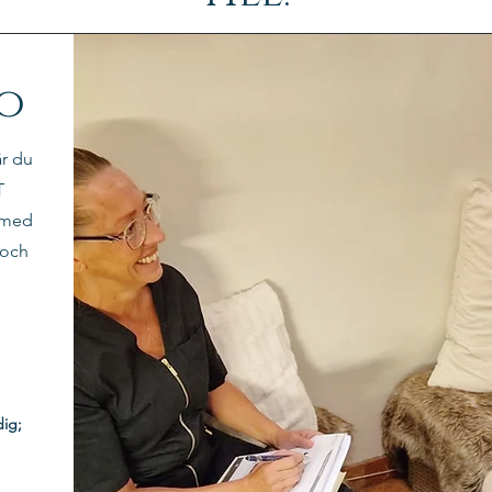
ro
är du
T
 med
 och
di
g;