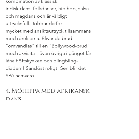
kombination av klassisk
indisk dans, folkdanser, hip hop, salsa 
och magdans och är väldigt 
uttrycksfull. Jobbar därför
mycket med ansiktsuttryck tillsammans 
med rörelserna. Blivande brud 
”omvandlas” till en ”Bollywood-brud” 
med rekvisita – även övriga i gänget får 
låna höftskynken och blingbling-
diadem! Sanslöst roligt! Sen blir det 
SPA-samvaro.
4. Möhippa med afrikansk 
dans
Låt möhippan på SPA kombineras med 
en timmes afrikansk dans – en dans 
som kan vara
både sensuell, kraftfull, explosiv och 
mjuk. Det är en medryckande och 