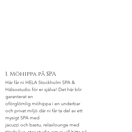
1. Möhippa på SPA
Här får ni HELA Stockholm SPA & 
Hälsostudio för er själva! Det här blir 
garanterat en
oförglömlig möhippa i en underbar 
och privat miljö där ni får ta del av ett 
mysigt SPA med
jacuzzi och bastu, relaxlounge med 
tända ljus, stor studio om ni vill hitta på 