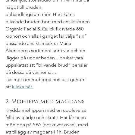
något till bruden,
behandlingsrum mm. Här skäms 
blivande bruden bort med ansiktskuren 
Organic Facial & Quick fix (värde 650 
kronor) och alla i gänget får välja ”sin” 
passande ansiktsmask ur Maria 
Åkersbergs sortiment som var och en 
lägger på under baden…brukar vara 
uppskattat att ”blivande brud” penslar 
på dessa på vännerna…
Läs mer om möhippa hos oss genom 
att 
klicka här.
2. Möhippa med magdans
Krydda möhippan med en upplevelse 
fylld av glädje och skratt! Här får ni en 
möhippa på SPA (beskrivet ovan), med 
ett tillägg av magdans i 1h. Bruden 